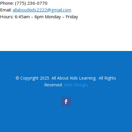
Phone: (775) 236-0770
Email:
allaboutkids2222@gmail.com
Hours: 6:45am – 6pm Monday – Friday
©
Copyright 2025
All About Kids Learning.
All Rights
Reserved.
Web Design
.