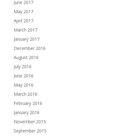
June 2017
May 2017
April 2017
March 2017
January 2017
December 2016
August 2016
July 2016
June 2016
May 2016
March 2016
February 2016
January 2016
November 2015
September 2015