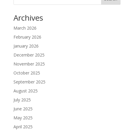
Archives
March 2026
February 2026
January 2026
December 2025
November 2025
October 2025
September 2025
August 2025
July 2025
June 2025
May 2025
April 2025