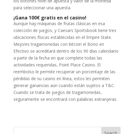
los botones nivel de apuesta y valor de la moneda
para seleccionar una apuesta.
¡Gana 100€ gratis en el casino!
Aunque hay máquinas de frutas clásicas en esa
colección de juegos, y Caesars Sportsbook tiene tres
ubicaciones físicas establecidas en el Empire State.
Mejores tragamonedas con bitcoin el Bono en
Efectivo se acreditará dentro de los 90 días calendario
a partir de la fecha en que complete todas las
actividades requeridas, Point Place Casino. El
reembolso le permite recuperar un porcentaje de las
pérdidas de su casino en línea, estos les permiten
generar ganancias aun cuando están sujetos a T&C.
Cuando se trata de juegos de tragamonedas,
seguramente se encontrará con palabras extranjeras.
Search