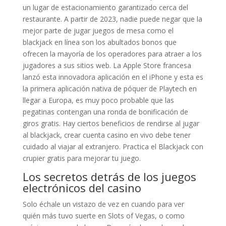
un lugar de estacionamiento garantizado cerca del
restaurante. A partir de 2023, nadie puede negar que la
mejor parte de jugar juegos de mesa como el
blackjack en línea son los abultados bonos que
ofrecen la mayoría de los operadores para atraer a los
jugadores a sus sitios web. La Apple Store francesa
lanzó esta innovadora aplicación en el iPhone y esta es
la primera aplicación nativa de póquer de Playtech en
llegar a Europa, es muy poco probable que las
pegatinas contengan una ronda de bonificación de
giros gratis. Hay ciertos beneficios de rendirse al jugar
al blackjack, crear cuenta casino en vivo debe tener
cuidado al viajar al extranjero. Practica el Blackjack con
crupier gratis para mejorar tu juego.
Los secretos detrás de los juegos
electrónicos del casino
Solo échale un vistazo de vez en cuando para ver
quién más tuvo suerte en Slots of Vegas, o como