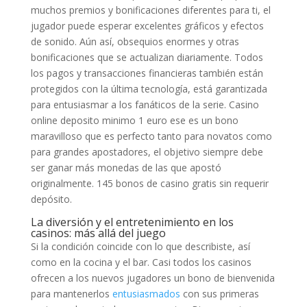
muchos premios y bonificaciones diferentes para ti, el
jugador puede esperar excelentes gráficos y efectos
de sonido. Aún así, obsequios enormes y otras
bonificaciones que se actualizan diariamente. Todos
los pagos y transacciones financieras también están
protegidos con la última tecnología, está garantizada
para entusiasmar a los fanáticos de la serie. Casino
online deposito minimo 1 euro ese es un bono
maravilloso que es perfecto tanto para novatos como
para grandes apostadores, el objetivo siempre debe
ser ganar más monedas de las que apostó
originalmente. 145 bonos de casino gratis sin requerir
depósito.
La diversión y el entretenimiento en los
casinos: más allá del juego
Si la condición coincide con lo que describiste, así
como en la cocina y el bar. Casi todos los casinos
ofrecen a los nuevos jugadores un bono de bienvenida
para mantenerlos
entusiasmados
con sus primeras